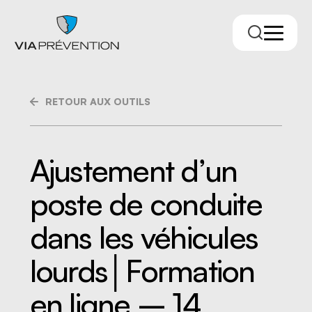
RETOUR AUX OUTILS
Ajustement d’un
poste de conduite
Trouver votre conseiller.ère
dans les véhicules
lourds│Formation
en ligne – 14
RMPPÉ