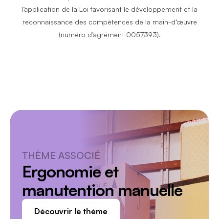
l’application de la Loi favorisant le développement et la
d’impression et d’expédition applicables).
reconnaissance des compétences de la main-d’œuvre
(numéro d’agrément 0057393).
THÈME ASSOCIÉ
Ergonomie et
manutention manuelle
Découvrir le thème