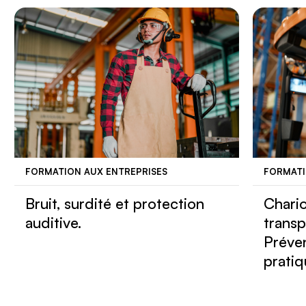
FORMATION AUX ENTREPRISES
FORMATI
Bruit, surdité et protection
Chario
auditive.
transp
Préven
pratiq