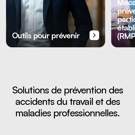
Méca
préve
parti
étab
Outils pour prévenir
(RMP
Solutions de prévention des
accidents du travail et des
Nous joindre
maladies professionnelles.