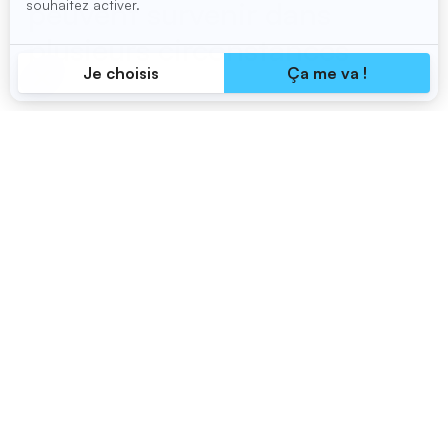
peuvent survenir dans
plusieurs circonstances
Les travailleuses et travailleurs responsables du
chargement et du déchargement sont exposés à
des risques de chutes depuis les camions, les
remorques et les plateformes élévatrices. Il est
donc nécessaire de minimiser ces dangers tout
en maximisant l’efficacité des opérations.
Aussi, dans les entrepôts, les travailleuses et
travailleurs doivent souvent aller chercher des
objets sur de hautes structures. Les lieux de
travail doivent donc être organisés de façon à
réduire les risques de chutes de hauteur. La
sensibilisation, la formation, des équipements