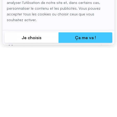
appel à votre conseiller. Vous recevrez de l’aide
personnalisée, des réponses claires et fiables en
lien avec la règlementation. Votre prise en charge
de la SST en sera facilitée.
Un simple appel avec votre conseiller vous
apprendra comment bénéficier de ce service,
concrètement, pour répondre spécifiquement à
vos besoins en SST. Il n’en tient qu’à vous. Nous,
on est prêts. Et tout est sans frais pour nos
membres.
Concrètement, à quoi vous attendre d’un
conseiller ou d’une conseillère?
Des réponses fiables à vos questions