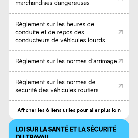
marchandises dangereuses
Règlement sur les heures de
conduite et de repos des
conducteurs de véhicules lourds
Règlement sur les normes d’arrimage
Règlement sur les normes de
sécurité des véhicules routiers
Nous joindre
Afficher les
6
liens utiles pour aller plus loin
Règlement sur les véhicules routiers
adaptés au transport des personnes
handicapées
LOI SUR LA SANTÉ ET LA SÉCURITÉ
DU TRAVAIL