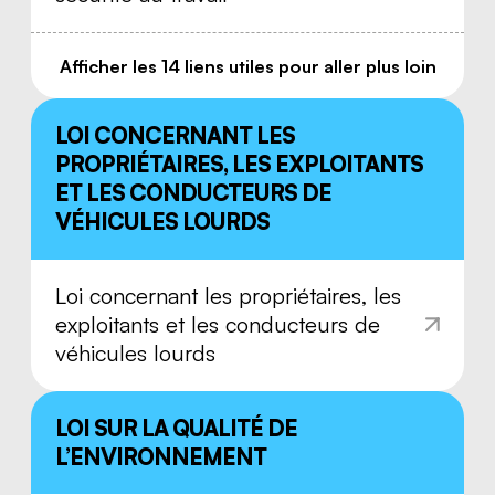
Afficher les
14
liens utiles pour aller plus loin
Règlement sur l’information
concernant les produits dangereux
LOI CONCERNANT LES
PROPRIÉTAIRES, LES EXPLOITANTS
Règlement sur la santé et la sécurité
ET LES CONDUCTEURS DE
du travail
VÉHICULES LOURDS
Règlement sur le programme de
Loi concernant les propriétaires, les
prévention
exploitants et les conducteurs de
véhicules lourds
Règlement sur les associations
sectorielles paritaires de santé et de
LOI SUR LA QUALITÉ DE
sécurité du travail
L’ENVIRONNEMENT