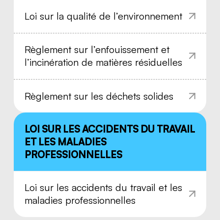
Règlement sur les comités de santé
Loi sur la qualité de l’environnement
et de sécurité du travail
Règlement sur l’enfouissement et
Règlement sur les établissements
l’incinération de matières résiduelles
industriels et commerciaux
Règlement sur les déchets solides
Règlement sur les normes minimales
de premiers secours et de premiers
soins
LOI SUR LES ACCIDENTS DU TRAVAIL
ET LES MALADIES
PROFESSIONNELLES
Règlement sur les produits
dangereux
Loi sur les accidents du travail et les
maladies professionnelles
Règlement sur la prévention du
harcèlement et de la violence dans le