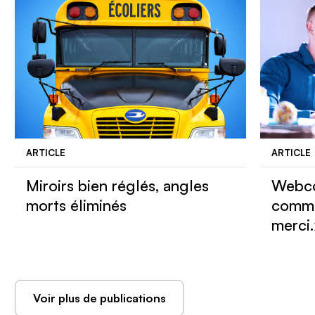
ARTICLE
ARTICLE
Miroirs bien réglés, angles
Webco
morts éliminés
comme
merci
Voir plus de publications