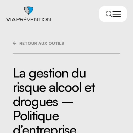
RETOUR AUX OUTILS
La gestion du
risque alcool et
Trouver votre conseiller.ère
drogues –
Politique
d’entreprise
RMPPÉ