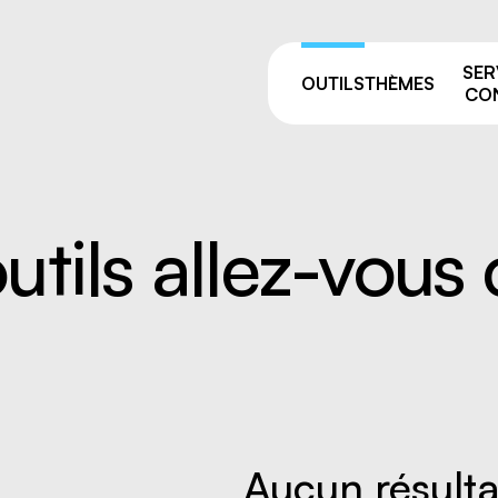
SER
OUTILS
THÈMES
CON
utils allez-vous 
Pourquoi prévenir ?
sage
Comités de liaison
ie et manutention
ALSS, RSS et CSS: on vou
e
accompagne après vos fo
de la prévention
par équipement
Trouver votre
 résiduelles
conseiller.ère
e industriel
 travailleurs, nouvelles
Aucun résulta
uses