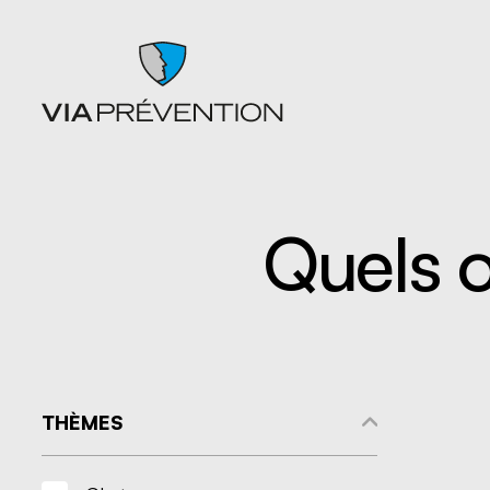
Quels o
Articles
Chutes
Balados
Entrepo
Documents
Ergonom
Formations
manuell
Catalogues de cours SST
Gestion 
L'instant prévention
Lésion 
Quiz
Matières
THÈMES
Vidéos
Nettoyag
Nouveaux
travaille