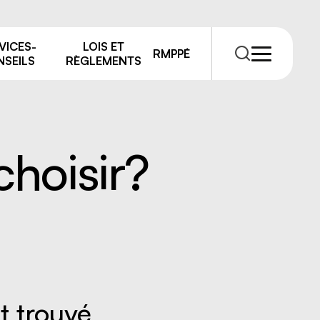
VICES-
LOIS ET
RMPPÉ
SEILS
RÈGLEMENTS
choisir?
RMPPÉ
s
rmations
t trouvé