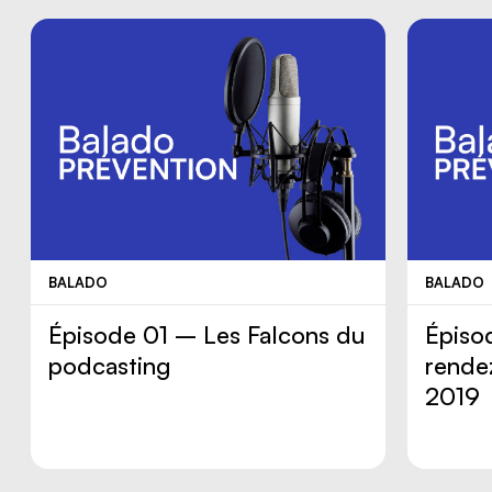
BALADO
BALADO
Épisode 01 – Les Falcons du
Épiso
podcasting
rende
2019