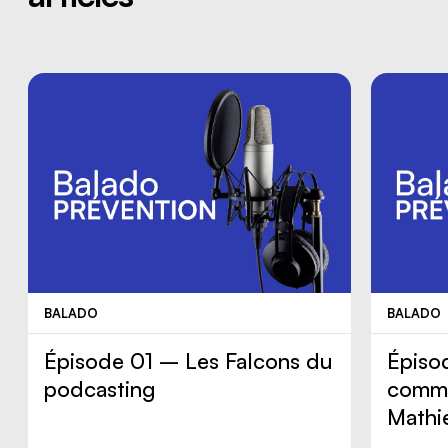
BALADO
BALADO
Épisode 01 – Les Falcons du
Épiso
podcasting
comme
Mathi