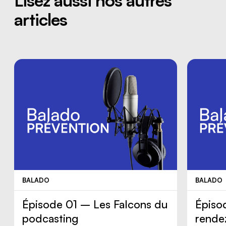
Lisez aussi nos autres
articles
BALADO
BALADO
Épisode 01 – Les Falcons du
Épiso
podcasting
rende