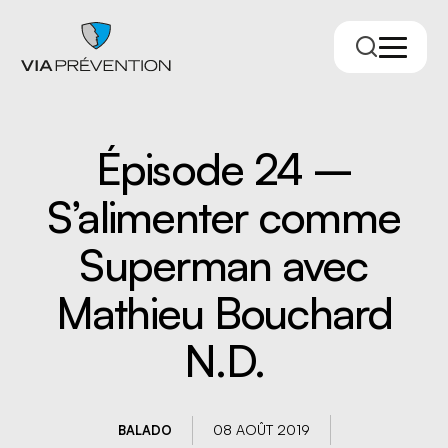
Épisode 24 –
S’alimenter comme
Superman avec
Mathieu Bouchard
Trouver votre conseiller.ère
N.D.
08 AOÛT 2019
BALADO
RMPPÉ