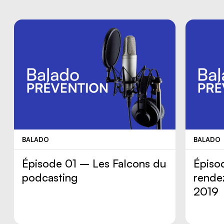
BALADO
BALADO
Épisode 01 – Les Falcons du
Épiso
podcasting
rende
2019