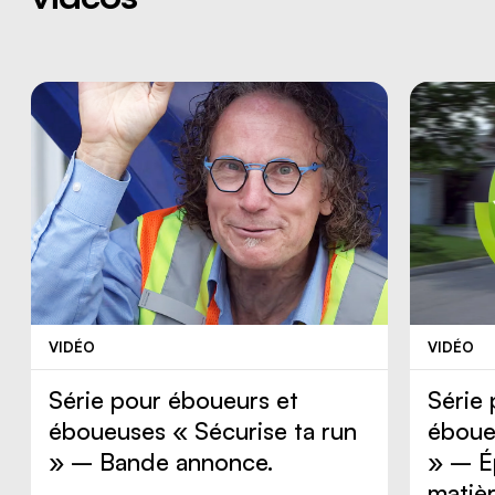
VIDÉO
VIDÉO
Série pour éboueurs et
Série
éboueuses « Sécurise ta run
éboue
» – Bande annonce.
» – É
matièr