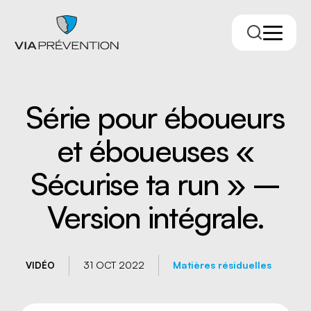
Série pour éboueurs
et éboueuses «
Sécurise ta run » –
Version intégrale.
Trouver votre conseiller.ère
31 OCT 2022
Matières résiduelles
VIDÉO
RMPPÉ