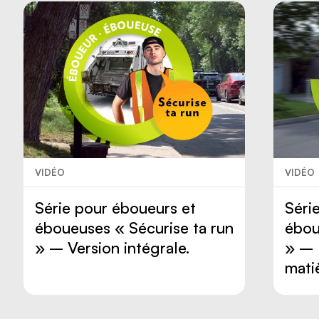
VIDÉO
VIDÉO
Série pour éboueurs et
Séri
éboueuses « Sécurise ta run
ébou
» – Version intégrale.
» – 
mati