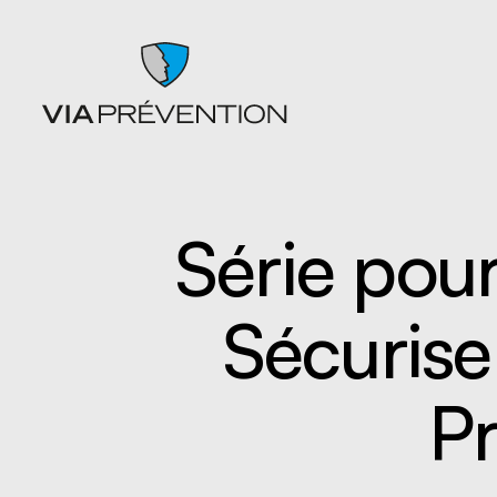
Série pou
Articles
Chutes
Balados
Entrepo
Sécurise
Documents
Ergonom
Formations
manuell
Catalogues de cours SST
Gestion 
L'instant prévention
Lésion 
Pr
Quiz
Matières
Vidéos
Nettoyag
Nouveaux
travaille