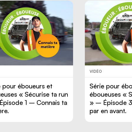
VIDÉO
e pour éboueurs et
Série pour ébo
euses « Sécurise ta run
éboueuses « S
Épisode 1 – Connais ta
» – Épisode 
ère.
par en avant.