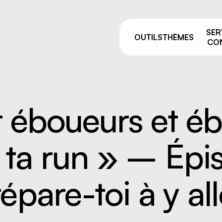
SER
OUTILS
THÈMES
CON
r éboueurs et é
Pourquoi prévenir ?
sage
Comités de liaison
 ta run » – Ép
ie et manutention
ALSS, RSS et CSS: on vou
e
accompagne après vos fo
de la prévention
par équipement
épare-toi à y all
Trouver votre
 résiduelles
conseiller.ère
e industriel
 travailleurs, nouvelles
uses