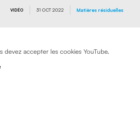
 psychosociaux
 routière
Matières résiduelles
31 OCT 2022
VIDÉO
rt de marchandises
rt de personnes
us devez accepter les cookies YouTube.
e