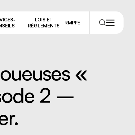
VICES-
LOIS ET
RMPPÉ
SEILS
RÈGLEMENTS
boueuses «
isode 2 –
RMPPÉ
s
rmations
er.