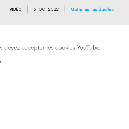
 psychosociaux
 routière
Matières résiduelles
31 OCT 2022
VIDÉO
rt de marchandises
rt de personnes
us devez accepter les cookies YouTube.
e