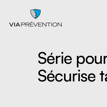
Série pou
Articles
Chutes
Balados
Entrepo
Sécurise 
Documents
Ergonom
Formations
manuell
Catalogues de cours SST
Gestion 
L'instant prévention
Lésion 
Quiz
Matières
Vidéos
Nettoyag
Nouveaux
travaille