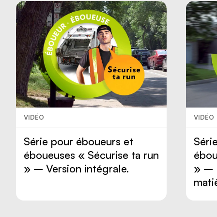
VIDÉO
VIDÉO
Série pour éboueurs et
Séri
éboueuses « Sécurise ta run
ébou
» – Version intégrale.
» – 
mati