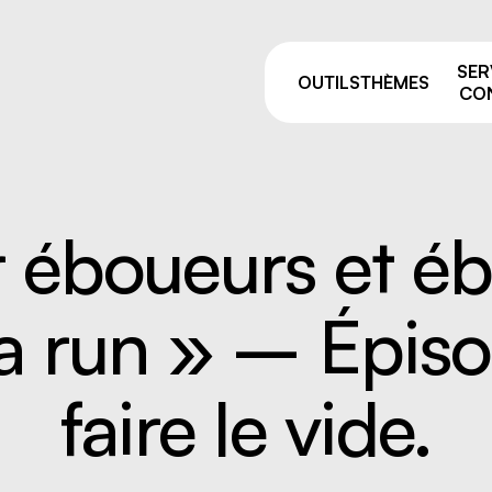
SER
OUTILS
THÈMES
CON
r éboueurs et é
Pourquoi prévenir ?
sage
Comités de liaison
ta run » – Épis
ie et manutention
ALSS, RSS et CSS: on vou
e
accompagne après vos fo
de la prévention
par équipement
faire le vide.
Trouver votre
 résiduelles
conseiller.ère
e industriel
 travailleurs, nouvelles
uses