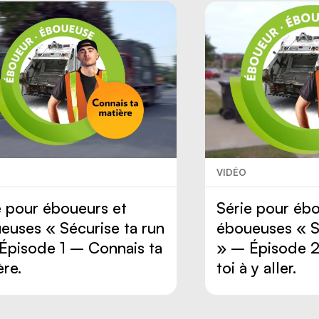
VIDÉO
e pour éboueurs et
Série pour ébo
euses « Sécurise ta run
éboueuses « S
Épisode 1 – Connais ta
» – Épisode 2
ère.
toi à y aller.