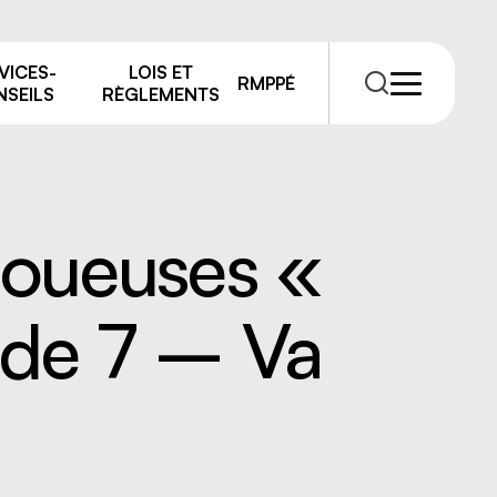
VICES-
LOIS ET
RMPPÉ
SEILS
RÈGLEMENTS
boueuses «
ode 7 – Va
RMPPÉ
s
rmations