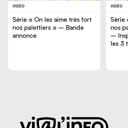
VIDÉO
VIDÉO
Série « On les aime très fort
Série 
nos palettiers » – Bande
nos pa
annonce
– Insp
les 3 