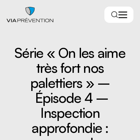
Série « On les aime
très fort nos
palettiers » –
Épisode 4 –
Trouver votre conseiller.ère
Inspection
approfondie :
RMPPÉ