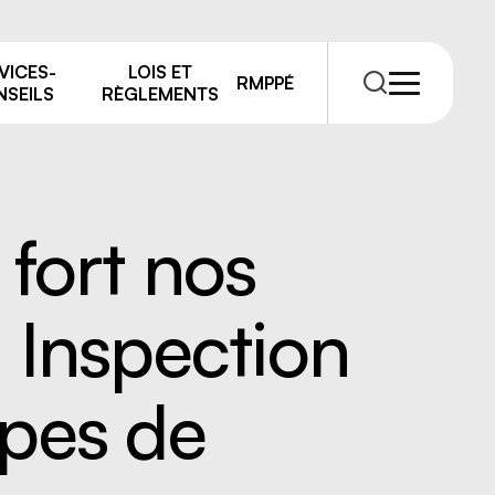
VICES-
LOIS ET
RMPPÉ
SEILS
RÈGLEMENTS
 fort nos
 Inspection
RMPPÉ
s
rmations
types de