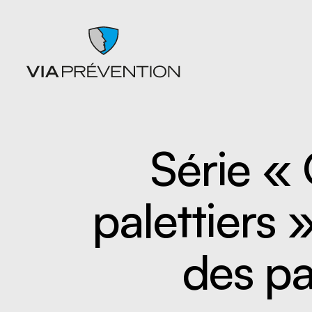
Série « 
Articles
Chutes
Balados
Entrepo
palettiers
Documents
Ergonom
Formations
manuell
Catalogues de cours SST
Gestion 
L'instant prévention
Lésion 
des pal
Quiz
Matières
Vidéos
Nettoyag
Nouveaux
travaille