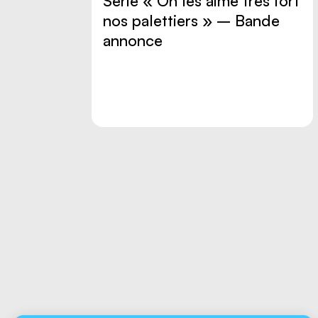
Série « On les aime très fort
nos palettiers » – Bande
annonce