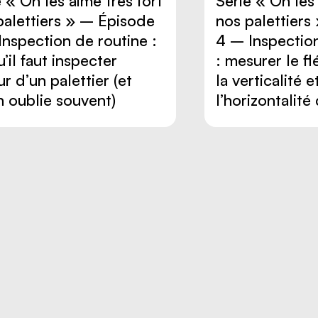
 « On les aime très fort
Série « On les 
palettiers » – Épisode
nos palettiers
Inspection de routine :
4 – Inspectio
’il faut inspecter
: mesurer le f
r d’un palettier (et
la verticalité e
n oublie souvent)
l’horizontalité