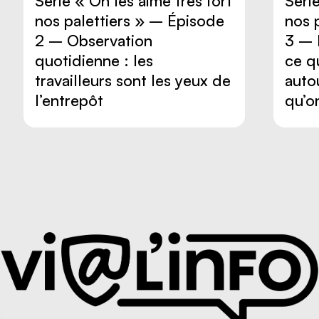
Série « On les aime très fort
Série
nos palettiers » – Épisode
nos 
2 – Observation
3 – 
quotidienne : les
ce qu
travailleurs sont les yeux de
autou
l’entrepôt
qu’o