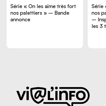
Série « On les aime très fort
Série 
nos palettiers » – Bande
nos pa
annonce
– Insp
les 3 