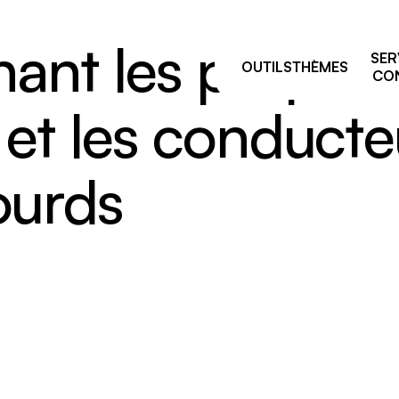
ant les propriéta
SER
OUTILS
THÈMES
CON
 et les conduct
ourds
Pourquoi prévenir ?
sage
Comités de liaison
ie et manutention
ALSS, RSS et CSS: on vou
e
accompagne après vos fo
de la prévention
par équipement
Trouver votre
 résiduelles
conseiller.ère
e industriel
 travailleurs, nouvelles
uses