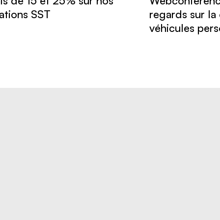
is de 15 et 25% sur nos
Webconférenc
ations SST
regards sur la 
véhicules per