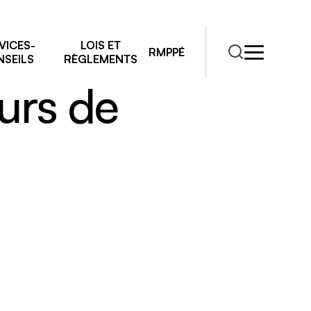
ires, les
VICES-
LOIS ET
RMPPÉ
SEILS
RÈGLEMENTS
eurs de
RMPPÉ
s
rmations