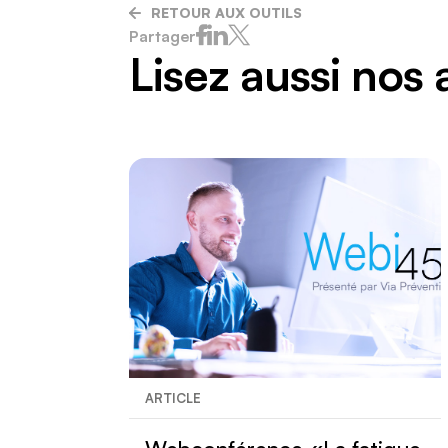
Risques
RETOUR AUX OUTILS
Sécurité
Partager
Transpo
Lisez aussi nos 
Transpo
ARTICLE