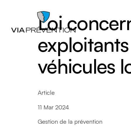
Loi concern
exploitants
véhicules l
Articles
Chutes
Balados
Entrepo
Documents
Ergonom
Article
Formations
manuell
Catalogues de cours SST
Gestion 
L'instant prévention
Lésion 
11 Mar 2024
Quiz
Matières
Vidéos
Nettoyag
Nouveaux
Gestion de la prévention
travaille