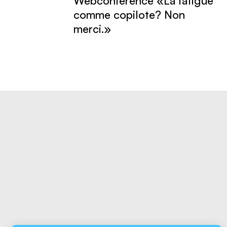
Webconférence «La fatigue
comme copilote? Non
merci.»