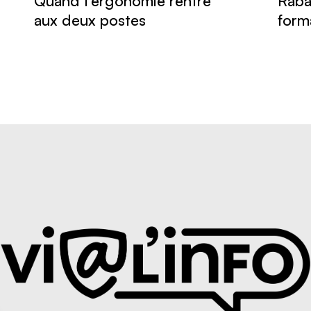
Quand l’ergonomie rentre
Raba
aux deux postes
form