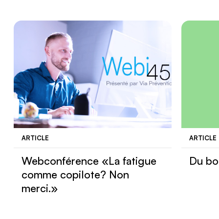
ARTICLE
ARTICLE
Webconférence «La fatigue
Du bo
Nous joindre
comme copilote? Non
merci.»