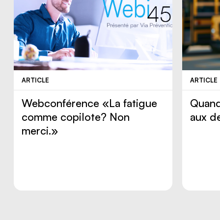
ARTICLE
ARTICLE
Webconférence «La fatigue
Quand
comme copilote? Non
aux d
merci.»