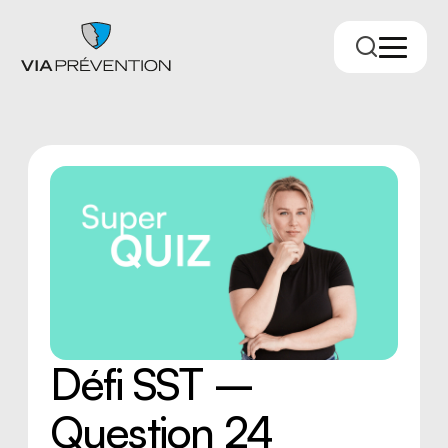
Trouver votre conseiller.ère
Défi SST –
Question 24
RMPPÉ