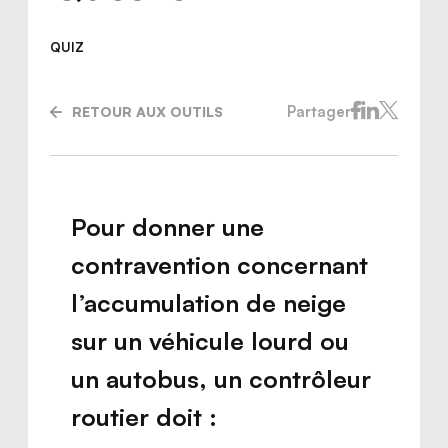
QUIZ
Partager
RETOUR AUX OUTILS
Pour donner une
contravention concernant
l’accumulation de neige
sur un véhicule lourd ou
Nous joindre
un autobus, un contrôleur
routier doit :