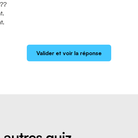
???
t.
t.
Valider et voir la réponse
 autres quiz