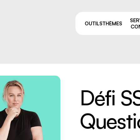
SER
OUTILS
THÈMES
CON
Pourquoi prévenir ?
sage
Comités de liaison
Défi S
ie et manutention
ALSS, RSS et CSS: on vou
e
accompagne après vos fo
de la prévention
Questi
par équipement
Trouver votre
 résiduelles
conseiller.ère
e industriel
 travailleurs, nouvelles
uses