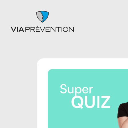
Articles
Chutes
Balados
Entrepo
Documents
Ergonom
Formations
manuell
Catalogues de cours SST
Gestion 
L'instant prévention
Lésion 
Quiz
Matières
Vidéos
Nettoyag
Nouveaux
travaille