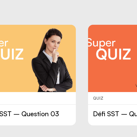
QUIZ
 SST – Question 03
Défi SST – Qu