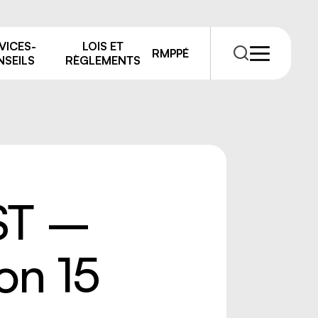
VICES-
LOIS ET
RMPPÉ
SEILS
RÈGLEMENTS
ST –
RMPPÉ
s
rmations
on 15