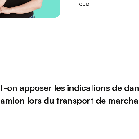
 psychosociaux
QUIZ
 routière
rt de marchandises
rt de personnes
-on apposer les indications de dan
camion lors du transport de marcha