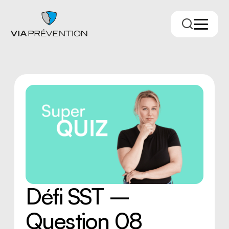
Trouver votre conseiller.ère
Défi SST –
Question 08
RMPPÉ