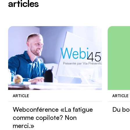
articles
ARTICLE
ARTICLE
Nous joindre
Webconférence «La fatigue
Du bo
comme copilote? Non
merci.»