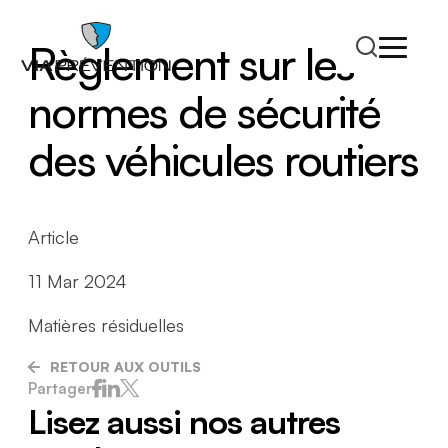
Règlement sur les
normes de sécurité
des véhicules routiers
Article
11 Mar 2024
Trouver votre conseiller.ère
Matières résiduelles
RETOUR AUX OUTILS
Partager
Lisez aussi nos autres
RMPPÉ