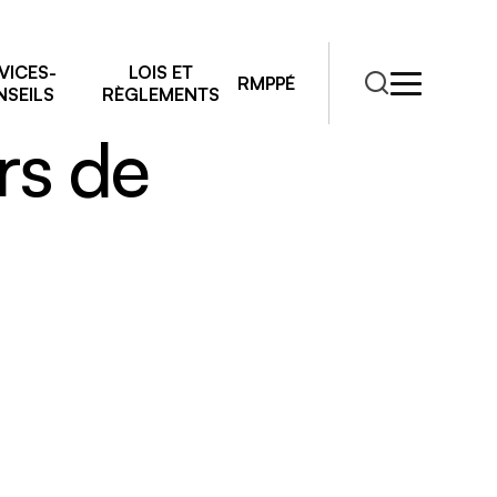
de conduite
VICES-
LOIS ET
RMPPÉ
SEILS
RÈGLEMENTS
rs de
RMPPÉ
s
rmations