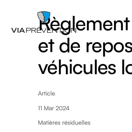
Règlement 
et de repo
véhicules l
Articles
Chutes
Balados
Entrepo
Documents
Ergonom
Article
Formations
manuell
Catalogues de cours SST
Gestion 
L'instant prévention
Lésion 
11 Mar 2024
Quiz
Matières
Vidéos
Nettoyag
Nouveaux
Matières résiduelles
travaille