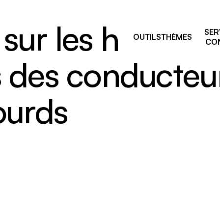
sur les heures 
SER
OUTILS
THÈMES
CON
s des conducteu
ourds
Pourquoi prévenir ?
sage
Comités de liaison
ie et manutention
ALSS, RSS et CSS: on vou
e
accompagne après vos fo
de la prévention
par équipement
Trouver votre
 résiduelles
conseiller.ère
e industriel
 travailleurs, nouvelles
uses