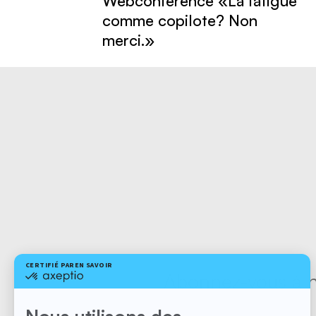
Webconférence «La fatigue
comme copilote? Non
merci.»
Abonnez-vous à no