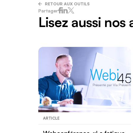
Risques
RETOUR AUX OUTILS
Sécurité
Partager
Transpo
Lisez aussi nos 
Transpo
ARTICLE