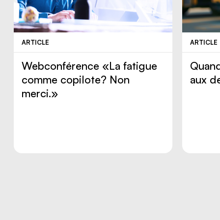
ARTICLE
ARTICLE
Webconférence «La fatigue
Quand
comme copilote? Non
aux d
merci.»