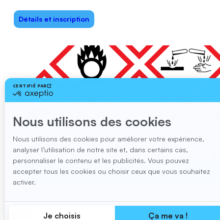
Détails et inscription
SIMDUT
20 $ I 40 $ I 60 $