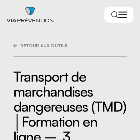
RETOUR AUX OUTILS
Transport de
marchandises
Trouver votre conseiller.ère
dangereuses (TMD)
│Formation en
ligne – 3
RMPPÉ