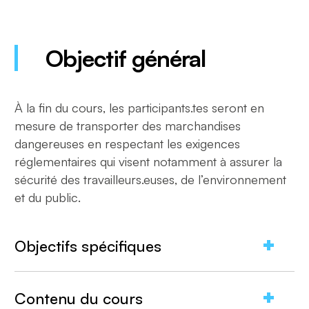
Objectif général
À la fin du cours, les participants.tes seront en
mesure de transporter des marchandises
dangereuses en respectant les exigences
réglementaires qui visent notamment à assurer la
sécurité des travailleurs.euses, de l’environnement
et du public.
Objectifs spécifiques
À la fin de la formation, le participant ou la
Contenu du cours
participante sera en mesure de :