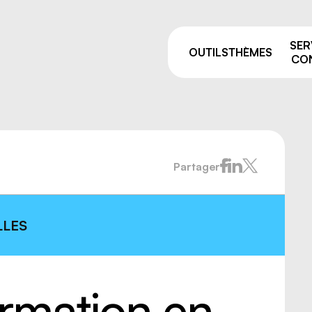
SER
OUTILS
THÈMES
CON
Partager
Pourquoi prévenir ?
sage
Comités de liaison
ie et manutention
ALSS, RSS et CSS: on vou
e
accompagne après vos fo
LLES
de la prévention
par équipement
Trouver votre
 résiduelles
conseiller.ère
e industriel
rmation en
 travailleurs, nouvelles
uses