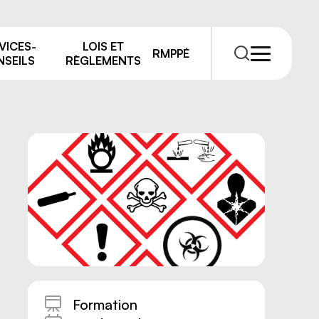
VICES-
LOIS ET
RMPPÉ
SEILS
RÈGLEMENTS
RMPPÉ
s
rmations
Formation