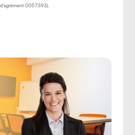
 d’agrément 0057393).
r
eux
S)
r chacune des 16 sections
tablissement
u SIMDUT dans l’établissement en 10