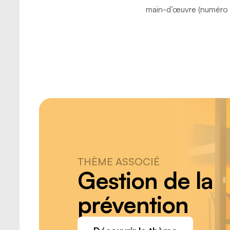
main-d’œuvre (numéro
Identificateur du produit
Identificateur du fournisseu
Pictogramme
Mentions de danger
Conseil de prudence
Premiers soins
Bilingue
Étiquette du lieu de travail
Autres modes d’identification
Identification des résidus danger
Fiche de données de sécurité (FD
THÈME ASSOCIÉ
Gestion de la
Comprendre ce que doit conteni
Implantation du SIMDUT dans l’é
prévention
Description de l’implantation d
étapes