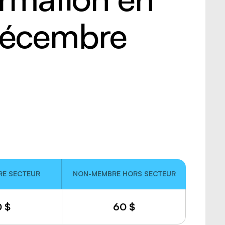
 psychosociaux
 routière
 décembre
rt de marchandises
rt de personnes
E SECTEUR
NON-MEMBRE HORS SECTEUR
0
$
60
$