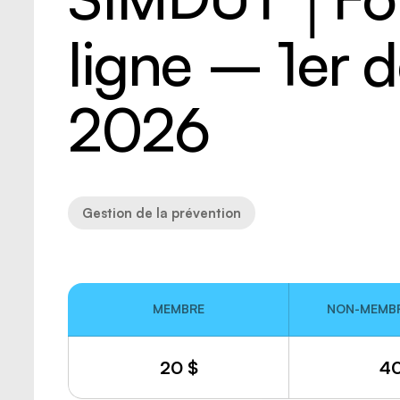
Risques
Sécurité
ligne – 1er
Transpo
Transpo
2026
Gestion de la prévention
MEMBRE
NON-MEMBR
20
$
4