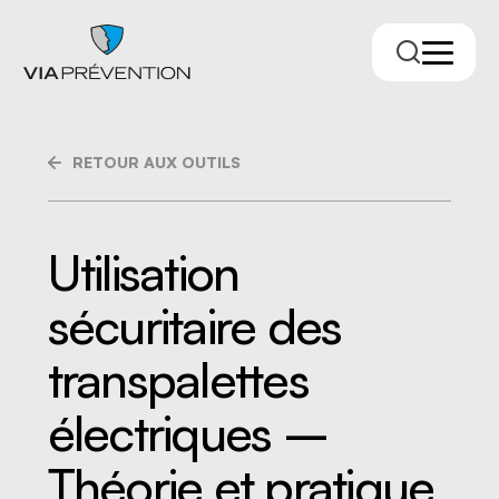
RETOUR AUX OUTILS
Utilisation
sécuritaire des
Trouver votre conseiller.ère
transpalettes
électriques –
Théorie et pratique
RMPPÉ