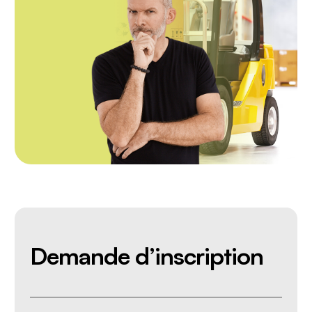
Voies d’accès, passages réservés aux
piétons, planchers et voies de circulation
Virages
Pentes
Camions et wagons
Rampes (ou ponts) de chargement
(ponts de liaison)
Monte-charge
Piétons
Remplacement et recharge de la
batterie du transpalette électrique
Stationnement du transpalette électrique
Demande d’inscription