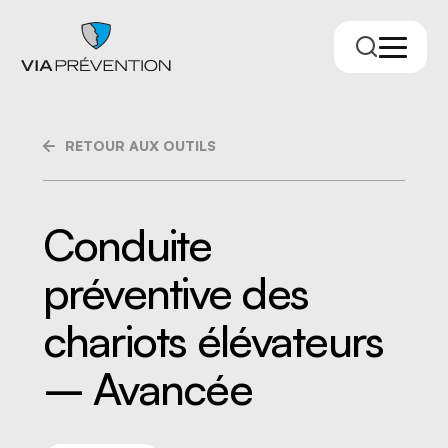
RETOUR AUX OUTILS
Conduite
préventive des
Trouver votre conseiller.ère
chariots élévateurs
– Avancée
RMPPÉ