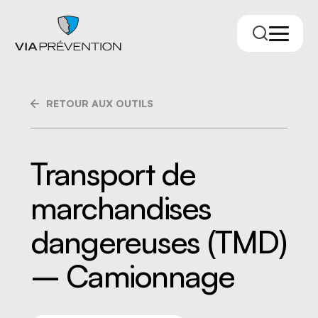
RETOUR AUX OUTILS
Transport de
marchandises
Trouver votre conseiller.ère
dangereuses (TMD)
– Camionnage
RMPPÉ