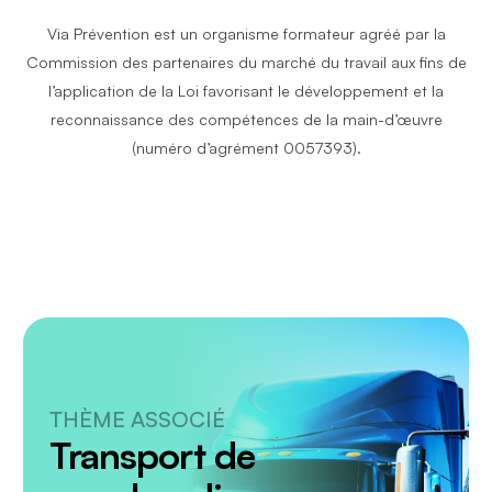
participant et de chaque participante. Sur
Le poids du matériel enlisé
Via Prévention est un organisme formateur agréé par la
demande, Via Prévention peut expédier des
La force de succion
Commission des partenaires du marché du travail aux fins de
attestations imprimées en format 8,5″ x 11″ (frais
La résistance pendant la traction vers
l’application de la Loi favorisant le développement et la
d’impression et d’expédition applicables).
l’avant
reconnaissance des compétences de la main-d’œuvre
Avant d’extraire un véhicule enlisé
(numéro d’agrément 0057393).
Déterminer si un remorqueur doit être
appelé
Les compétences des personnes
impliquées
La disponibilité du matériel et des
équipements
Le chargement
La zone de sécurité
Le véhicule remorqueur
Règles générales
THÈME ASSOCIÉ
Transport de
Le positionnement du véhicule
remorqueur