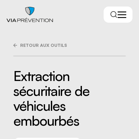
RETOUR AUX OUTILS
Extraction
sécuritaire de
Trouver votre conseiller.ère
véhicules
embourbés
RMPPÉ