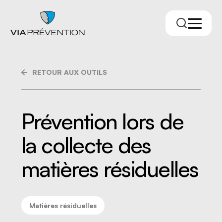
RETOUR AUX OUTILS
Prévention lors de
la collecte des
Trouver votre conseiller.ère
matières résiduelles
Matières résiduelles
RMPPÉ