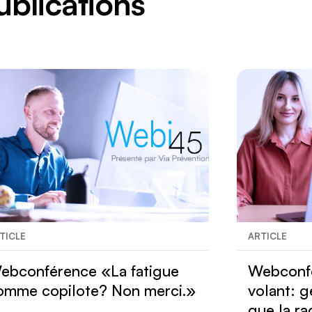
ublications
TICLE
ARTICLE
ebconférence «La fatigue
Webconfé
omme copilote? Non merci.»
volant: g
que la r