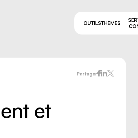
SER
OUTILS
THÈMES
CON
Partager
Pourquoi prévenir ?
sage
Comités de liaison
ie et manutention
ALSS, RSS et CSS: on vou
e
accompagne après vos fo
nt et
de la prévention
par équipement
Trouver votre
 résiduelles
conseiller.ère
e industriel
 travailleurs, nouvelles
uses