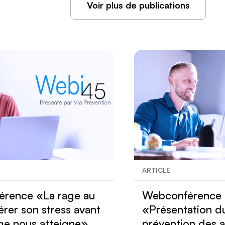
Voir plus de publications
ARTICLE
rence «La rage au
Webconférence
érer son stress avant
«Présentation d
age nous atteigne»
prévention des a