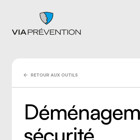
RETOUR AUX OUTILS
Articles
Chutes
Balados
Entrepo
Documents
Ergonom
Formations
manuell
Déménageme
Catalogues de cours SST
Gestion 
L'instant prévention
Lésion 
Quiz
Matières
Vidéos
Nettoyag
sécurité
Nouveaux
travaille