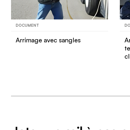
DOCUMENT
D
Arrimage avec sangles
A
t
c