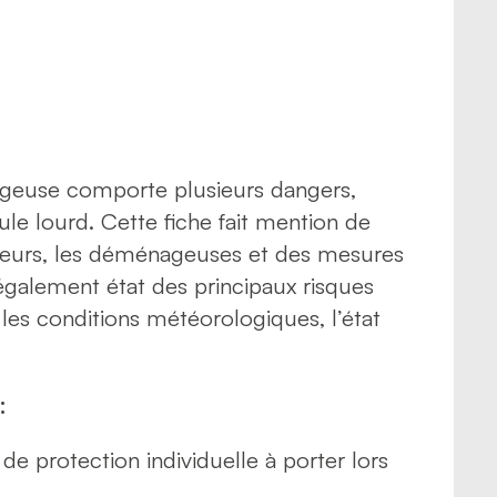
 psychosociaux
 routière
rt de marchandises
rt de personnes
euse comporte plusieurs dangers,
cule lourd. Cette fiche fait mention de
geurs, les déménageuses et des mesures
t également état des principaux risques
e les conditions météorologiques, l’état
:
e protection individuelle à porter lors