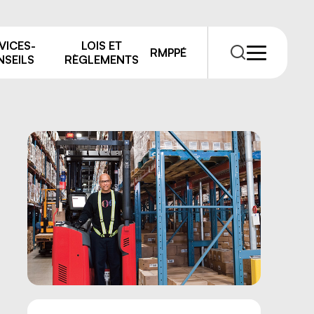
VICES-
LOIS ET
RMPPÉ
SEILS
RÈGLEMENTS
RMPPÉ
s
rmations