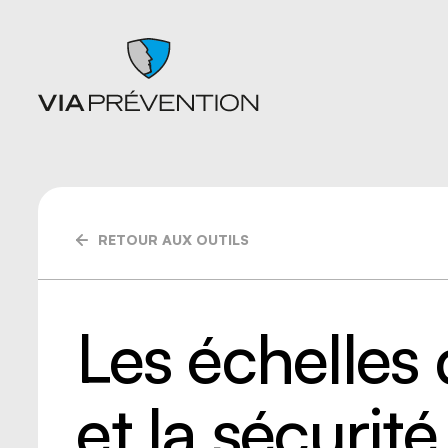
RETOUR AUX OUTILS
Articles
Chutes
Balados
Entrepo
Documents
Ergonom
Formations
manuell
Les échelles 
Catalogues de cours SST
Gestion 
L'instant prévention
Lésion 
Quiz
Matières
Vidéos
Nettoyag
et la sécurité
Nouveaux
travaille