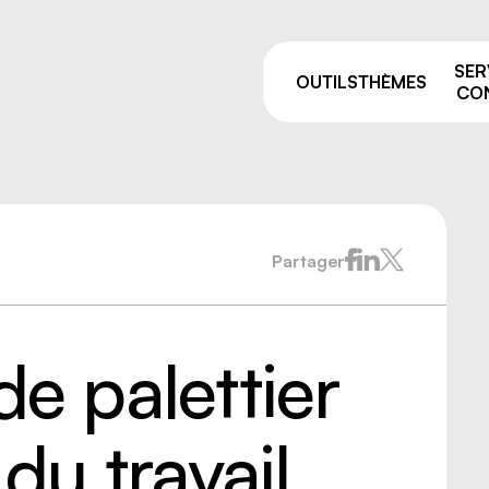
SER
OUTILS
THÈMES
CON
Partager
Pourquoi prévenir ?
sage
Comités de liaison
ie et manutention
ALSS, RSS et CSS: on vou
e
accompagne après vos fo
de palettier
de la prévention
par équipement
Trouver votre
 résiduelles
conseiller.ère
e industriel
 du travail
 travailleurs, nouvelles
uses