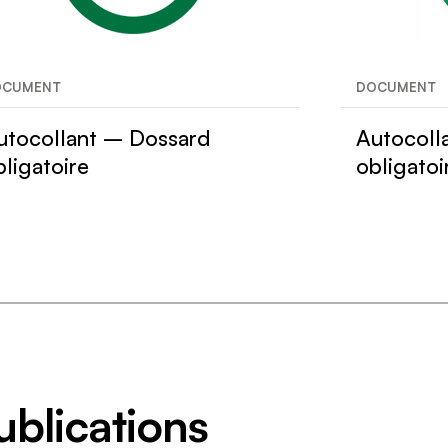
OCUMENT
DOCUMENT
utocollant – Dossard
Autocolla
bligatoire
obligatoi
ublications