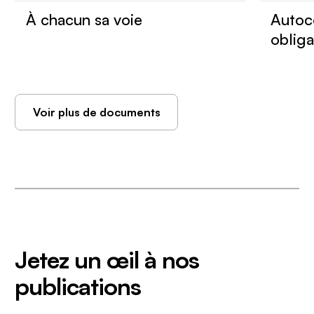
À chacun sa voie
Autoc
obliga
Voir plus de documents
Jetez un œil à nos
publications