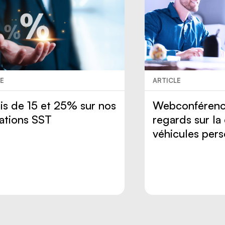
LE
ARTICLE
is de 15 et 25% sur nos
Webconférenc
ations SST
regards sur la 
véhicules per