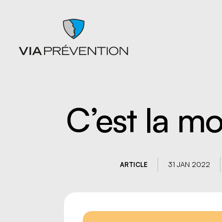
C’est la m
Articles
Chutes
Balados
Entrepo
Documents
Ergonom
Formations
manuell
31 JAN 2022
ARTICLE
Catalogues de cours SST
Gestion 
L'instant prévention
Lésion 
Quiz
Matières
Vidéos
Nettoyag
Nouveaux
travaille