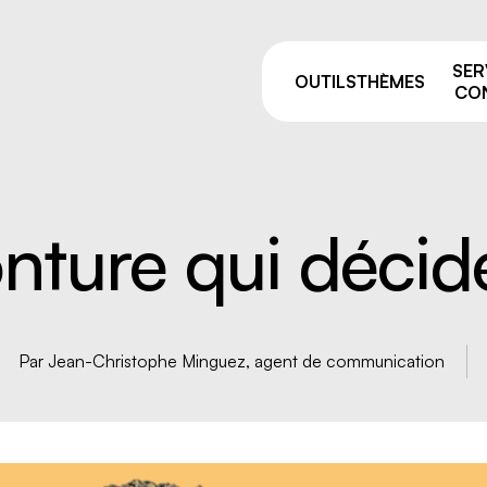
SER
OUTILS
THÈMES
CON
onture qui décid
Pourquoi prévenir ?
sage
Comités de liaison
ie et manutention
ALSS, RSS et CSS: on vou
e
accompagne après vos fo
Par Jean-Christophe Minguez, agent de communication
de la prévention
par équipement
Trouver votre
 résiduelles
conseiller.ère
e industriel
 travailleurs, nouvelles
uses