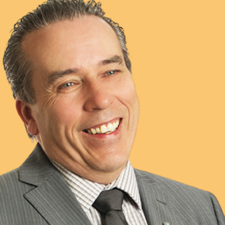
 psychosociaux
 routière
rt de marchandises
rt de personnes