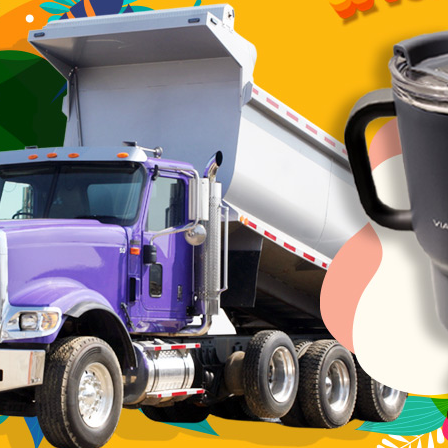
 psychosociaux
 routière
rt de marchandises
rt de personnes