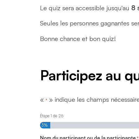
Le quiz sera accessible jusqu’au
8 
Seules les personnes gagnantes sero
Bonne chance et bon quiz!
Participez au q
«
» indique les champs nécessair
*
Étape
1
de
26
3%
Nom du participant ou de la participante
*