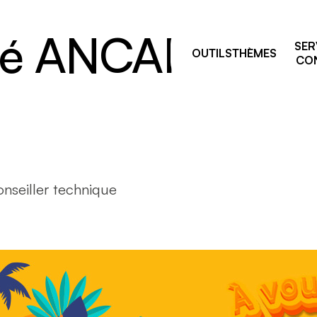
été ANCAI – 20
SER
OUTILS
THÈMES
CON
Pourquoi prévenir ?
nseiller technique
sage
Comités de liaison
ie et manutention
ALSS, RSS et CSS: on vou
e
accompagne après vos fo
de la prévention
par équipement
Trouver votre
 résiduelles
conseiller.ère
e industriel
 travailleurs, nouvelles
uses