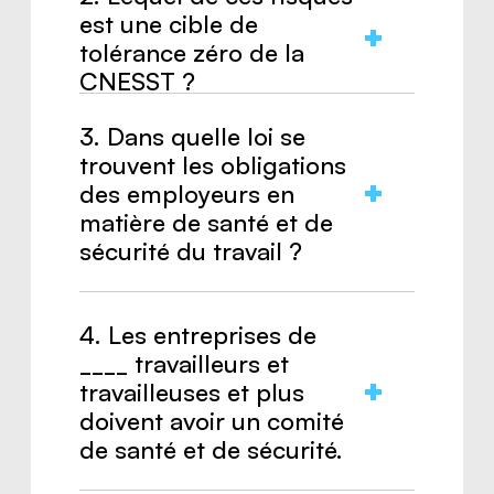
est une cible de
tolérance zéro de la
CNESST ?
3. Dans quelle loi se
Réponse :
Électrisation avec une
trouvent les obligations
ligne électrique aérienne sous tension.
des employeurs en
matière de santé et de
sécurité du travail ?
Réponse :
Loi sur la santé et la
4. Les entreprises de
sécurité du travail.
____ travailleurs et
travailleuses et plus
doivent avoir un comité
de santé et de sécurité.