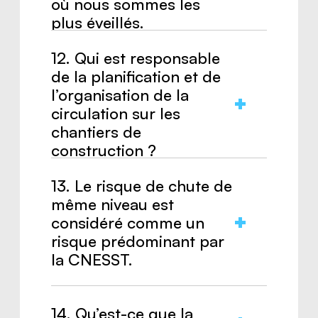
où nous sommes les
plus éveillés.
12. Qui est responsable
Réponse :
Faux.
de la planification et de
l’organisation de la
circulation sur les
chantiers de
construction ?
13. Le risque de chute de
Réponse :
Le maître d’œuvre du
même niveau est
chantier.
considéré comme un
risque prédominant par
la CNESST.
Réponse :
Vrai.
14. Qu’est-ce que la