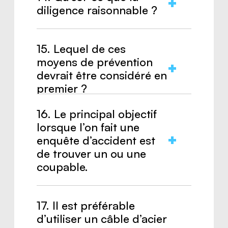
diligence raisonnable ?
Réponse :
Prendre toutes les
15. Lequel de ces
précautions pour prévenir les
moyens de prévention
accidents (prévoyance, efficacité,
devrait être considéré en
autorité).
premier ?
16. Le principal objectif
Réponse :
Éliminer le danger à la
lorsque l’on fait une
source.
enquête d’accident est
de trouver un ou une
coupable.
Réponse :
Faux.
17. Il est préférable
d’utiliser un câble d’acier