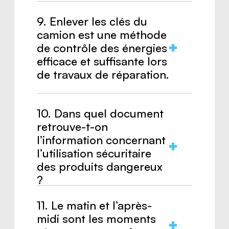
Réponse :
Vrai.
9. Enlever les clés du
camion est une méthode
de contrôle des énergies
efficace et suffisante lors
de travaux de réparation.
Réponse :
Faux
10. Dans quel document
retrouve-t-on
l’information concernant
l’utilisation sécuritaire
des produits dangereux
?
11. Le matin et l’après-
Réponse :
La fiche de données de
midi sont les moments
sécurité.