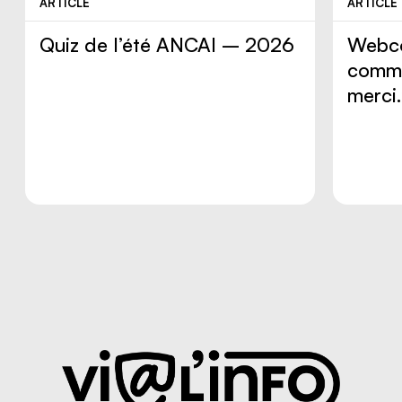
ARTICLE
ARTICLE
Quiz de l’été ANCAI – 2026
Webco
comme
merci