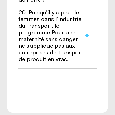
20. Puisqu’il y a peu de
Réponse :
Environ la même largeur
femmes dans l’industrie
que les épaules.
du transport, le
programme Pour une
maternité sans danger
ne s’applique pas aux
entreprises de transport
de produit en vrac.
Réponse :
Faux.