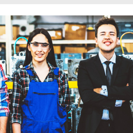
 psychosociaux
 routière
rt de marchandises
rt de personnes