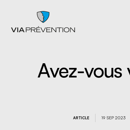
Avez-vous 
Articles
Chutes
Balados
Entrepo
Documents
Ergonom
Formations
manuell
Catalogues de cours SST
Gestion 
L'instant prévention
Lésion 
Quiz
Matières
Vidéos
Nettoyag
19 SEP 2023
ARTICLE
Nouveaux
travaille