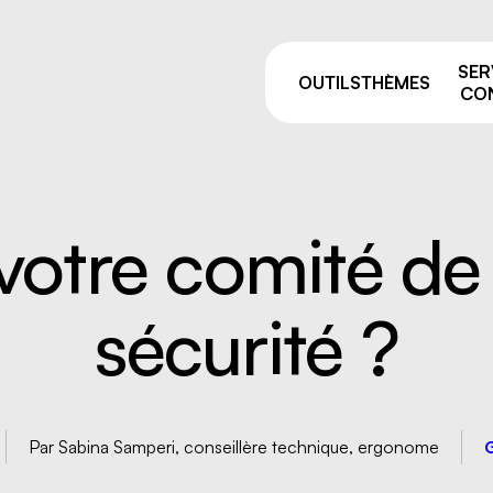
SER
OUTILS
THÈMES
CON
votre comité de 
Pourquoi prévenir ?
sage
Comités de liaison
sécurité ?
ie et manutention
ALSS, RSS et CSS: on vou
e
accompagne après vos fo
de la prévention
par équipement
Trouver votre
 résiduelles
conseiller.ère
e industriel
Par Sabina Samperi, conseillère technique, ergonome
G
 travailleurs, nouvelles
uses