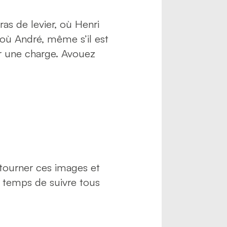
ras de levier, où Henri
 où André, même s’il est
r une charge. Avouez
 tourner ces images et
e temps de suivre tous