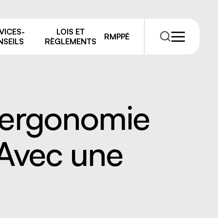
VICES-
LOIS ET
RMPPÉ
SEILS
RÈGLEMENTS
l’ergonomie
Avec une
RMPPÉ
s
rmations