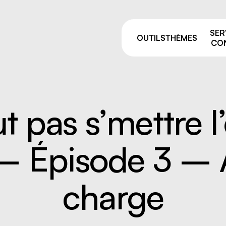
SER
OUTILS
THÈMES
CON
ut pas s’mettre 
Pourquoi prévenir ?
sage
Comités de liaison
 – Épisode 3 – 
ie et manutention
ALSS, RSS et CSS: on vou
e
accompagne après vos fo
de la prévention
par équipement
charge
Trouver votre
 résiduelles
conseiller.ère
e industriel
 travailleurs, nouvelles
uses