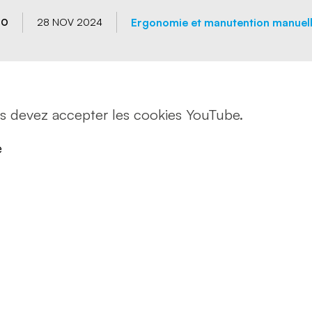
 psychosociaux
 routière
Ergonomie et manutention manuel
28 NOV 2024
ÉO
rt de marchandises
rt de personnes
us devez accepter les cookies YouTube.
e