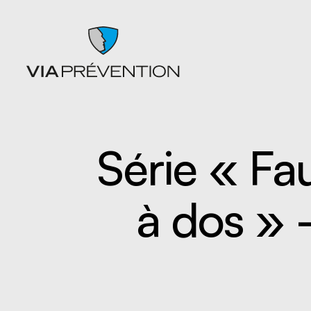
Série « Fa
Articles
Chutes
Balados
Entrepo
à dos »
Documents
Ergonom
Formations
manuell
Catalogues de cours SST
Gestion 
L'instant prévention
Lésion 
Quiz
Matières
Vidéos
Nettoyag
Nouveaux
travaille