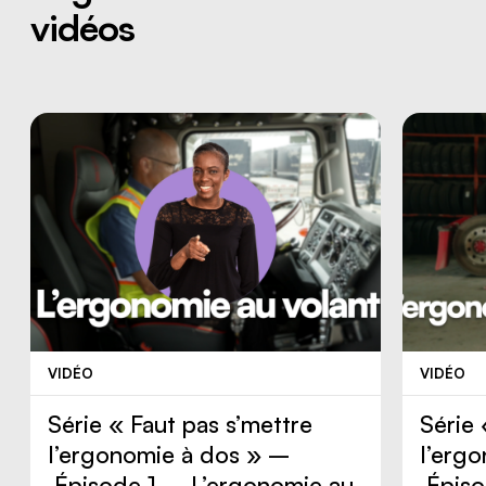
vidéos
VIDÉO
VIDÉO
Série « Faut pas s’mettre
Série 
l’ergonomie à dos » –
l’erg
Épisode 1 – L’ergonomie au
Épiso