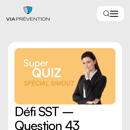
Trouver votre conseiller.ère
Défi SST –
Question 43
RMPPÉ