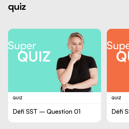
quiz
SIMDUT
le
conseiller ou la conseillère de
votre région
QUIZ
QUIZ
Défi SST – Question 01
Défi 