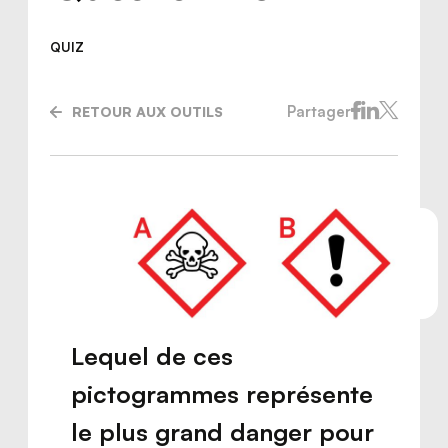
QUIZ
Partager
RETOUR AUX OUTILS
Nous joindre
Lequel de ces
pictogrammes représente
le plus grand danger pour