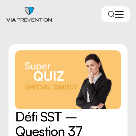
Trouver votre conseiller.ère
Défi SST –
Question 37
RMPPÉ