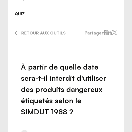
QUIZ
Partager
RETOUR AUX OUTILS
À partir de quelle date
sera-t-il interdit d'utiliser
des produits dangereux
étiquetés selon le
Nous joindre
SIMDUT 1988 ?