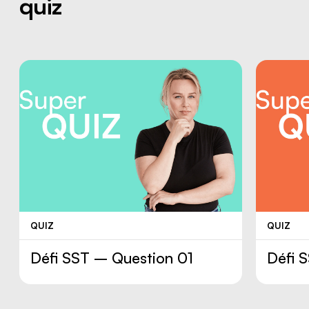
quiz
Les
vibrations : un risque
ergonomique non négligeable
QUIZ
QUIZ
Défi SST – Question 01
Défi 