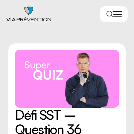
Trouver votre conseiller.ère
Défi SST –
Question 36
RMPPÉ