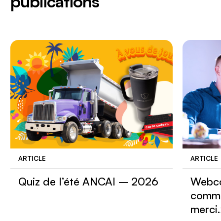
publications
ARTICLE
ARTICLE
Quiz de l’été ANCAI – 2026
Webco
comme
merci