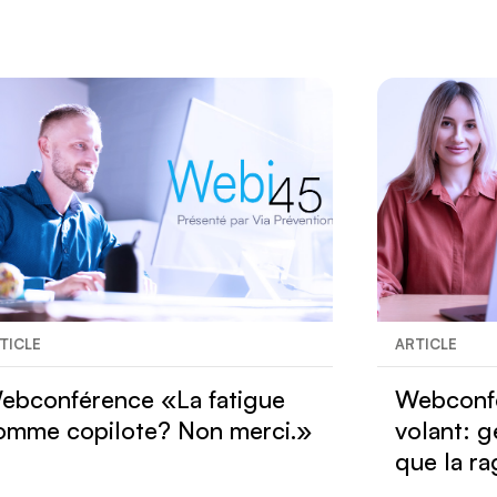
TICLE
ARTICLE
ebconférence «La fatigue
Webconfé
omme copilote? Non merci.»
volant: g
que la r