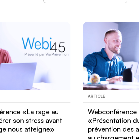
ARTICLE
rence «La rage au
Webconférence
érer son stress avant
«Présentation d
age nous atteigne»
prévention des a
au chargement e