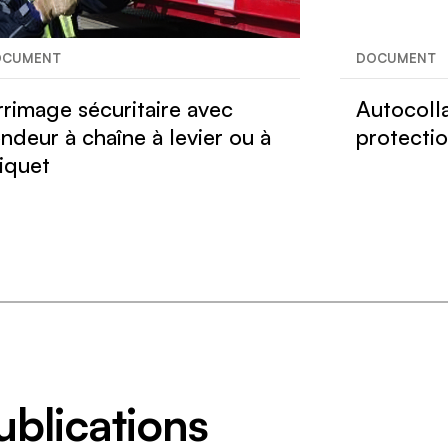
OCUMENT
DOCUMENT
rrimage sécuritaire avec
Autocoll
endeur à chaîne à levier ou à
protectio
liquet
ublications