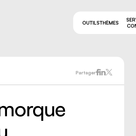
SER
OUTILS
THÈMES
CON
Partager
Pourquoi prévenir ?
sage
Comités de liaison
ie et manutention
ALSS, RSS et CSS: on vou
e
accompagne après vos fo
emorque
de la prévention
par équipement
Trouver votre
 résiduelles
conseiller.ère
e industriel
u
 travailleurs, nouvelles
uses