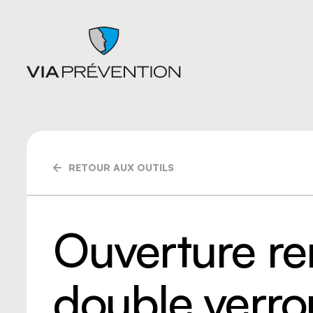
RETOUR AUX OUTILS
Articles
Chutes
Balados
Entrepo
Documents
Ergonom
Formations
manuell
Ouverture r
Catalogues de cours SST
Gestion 
L'instant prévention
Lésion 
Quiz
Matières
Vidéos
Nettoyag
double verro
Nouveaux
travaille