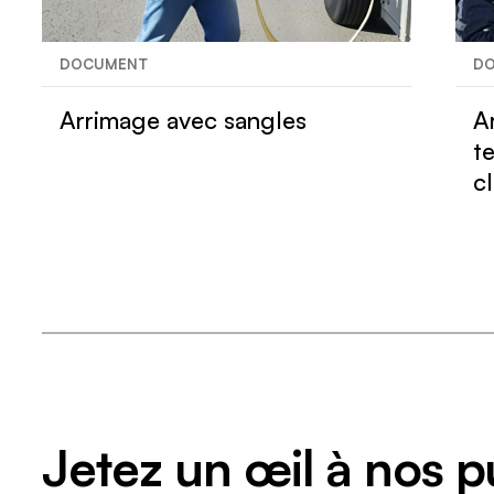
DOCUMENT
D
Arrimage avec sangles
A
t
c
Jetez un œil à nos p