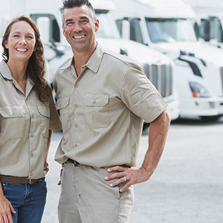
 psychosociaux
 routière
rt de marchandises
rt de personnes