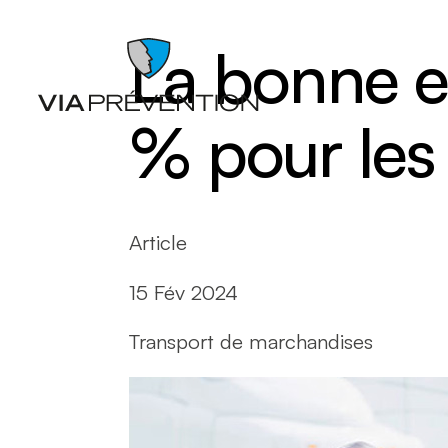
La bonne e
% pour le
Article
Articles
Chutes
Balados
Entrepo
15 Fév 2024
Documents
Ergonom
Formations
manuell
Catalogues de cours SST
Gestion 
Transport de marchandises
L'instant prévention
Lésion 
Quiz
Matières
Vidéos
Nettoyag
Nouveaux
travaille