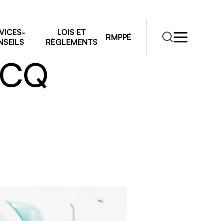
ais de 25
VICES-
LOIS ET
RMPPÉ
SEILS
RÈGLEMENTS
’ACQ
RMPPÉ
s
rmations