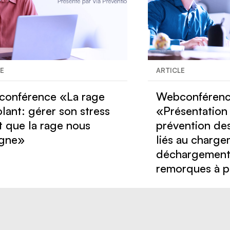
LE
ARTICLE
onférence «La rage
Webconféren
olant: gérer son stress
«Présentation
t que la rage nous
prévention de
igne»
liés au charge
déchargement
remorques à p