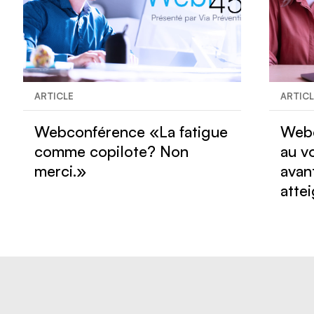
ARTICLE
ARTIC
Webconférence «La fatigue
Webc
comme copilote? Non
au v
merci.»
avan
atte