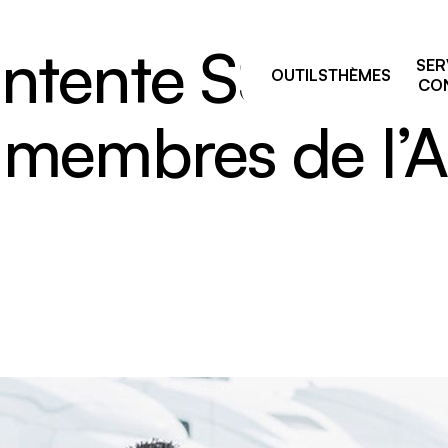
ntente SST : rab
SER
OUTILS
THÈMES
CON
s membres de l
Pourquoi prévenir ?
sage
Comités de liaison
ie et manutention
ALSS, RSS et CSS: on vou
e
accompagne après vos fo
de la prévention
par équipement
Trouver votre
 résiduelles
conseiller.ère
e industriel
 travailleurs, nouvelles
uses